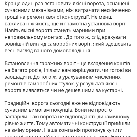
Краще один раз встановити якісні ворота, оснащені
сучасними механізмами, ніж витрачати нескінченно
гроші на ремонт кволої конструкції. Не менш
важлива ніж якість, ще й грамотна установка воріт.
Навіть якісні ворота стануть марними при
неправильному монтажі. До того ж, слід врахувати
зовнішній вигляд саморобних воріт, який здешевить
весь вигляд вашого домоволодіння.
Встановлення гаражних воріт – це вкладення коштів
на багато років, і тільки вам вирішувати, чи готові ви
заощадити. До того ж, з урахуванням численних
ремонтів саморобних стулок, у результаті якісні
ворота виявляться чи не дешевшими за кустарні.
Традиційні ворота сьогодні вже не відповідають
сучасним вимогам покупців. Вони не просто
застаріли. Такі ворота не відповідають динамічному
рівню життя. Тому автоматичні конструкції прийшли
на зміну орним. Наша компанія пропонує купити
гаражні ворота у Києві автоматичного типу. Ними не