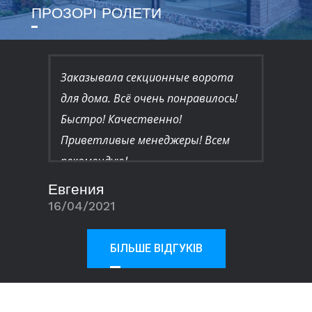
ПРОЗОРІ РОЛЕТИ
шла в
Заказывала секционные ворота
Спасиб
для дома. Всё очень понравилось!
сотру
звать
Быстро! Качественно!
дейст
сё
Приветливые менеджеры! Всем
работ
х
рекомендую!
Рекоме
ый
произ
Евгения
Евген
лась)
нашим
16/04/2021
27/08/
ра и
ет
БІЛЬШЕ ВІДГУКІВ
дую.