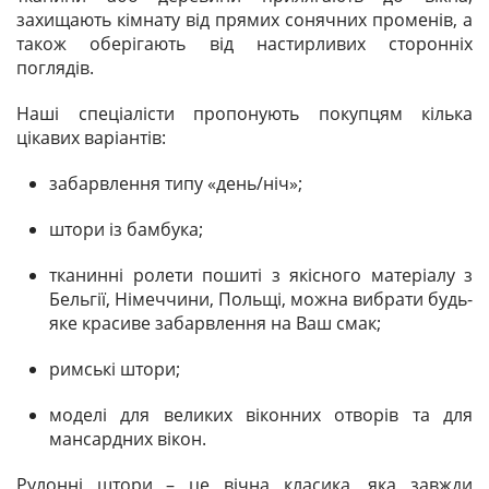
захищають кімнату від прямих сонячних променів, а
також оберігають від настирливих сторонніх
поглядів.
Наші спеціалісти пропонують покупцям кілька
цікавих варіантів:
забарвлення типу «день/ніч»;
штори із бамбука;
тканинні ролети пошиті з якісного матеріалу з
Бельгії, Німеччини, Польщі, можна вибрати будь-
яке красиве забарвлення на Ваш смак;
римські штори;
моделі для великих віконних отворів та для
мансардних вікон.
Рулонні штори – це вічна класика, яка завжди