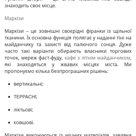
знаходить своє місце.
Маркізи
Маркізи – це зовнішні своєрідні фіранки із щільної
тканини. Їх основна функція полягає у наданні тіні на
майданчику та захисті від палючого сонця. Дуже
часто такі варіанти обирають власники торгових
точок, мереж фаст-фуду,
кафе з літнім майданчиком
,
які знаходяться у жвавих місцях міста. Ми
пропонуємо кілька безпрограшних рішень:
вертикальні;
;
ТЕРРАСНІ
ліктьові;
ковшові.
Маркізи виконуються із міцних матеріалів, завдяки