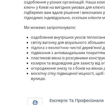
оздоблення у різних організацій. Наша комп
ключ» у Києві на вигідних умовах для клієн
підберемо вам вдале рішення і виконаємо 
підходимо індивідуально, оскільки клієнти м
Ми можемо запропонувати:
оздоблення внутрішніх укосів теплопане
світлу вагонку для візуального збільш
підлога з екологічно чистої дерев'яної 
підвіконня з антивандальним покриттям
пластикові вікна із розсувними констру
козирок та водовідлив для захисту від оп
огородження знизу та з боків на вікнах 
москітну сітку підвищеної міцності, щоб 
вулицю.
Експерти Та Професіонали