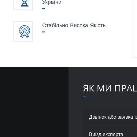
України
Стабільно Висока Якість
ЯК МИ ПР
Дзвінок або заявка і
Виїзд експерта