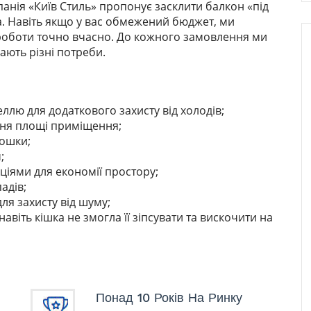
анія «Київ Стиль» пропонує засклити балкон «під
та. Навіть якщо у вас обмежений бюджет, ми
роботи точно вчасно. До кожного замовлення ми
ають різні потреби.
ллю для додаткового захисту від холодів;
ення площі приміщення;
дошки;
;
кціями для економії простору;
адів;
для захисту від шуму;
навіть кішка не змогла її зіпсувати та вискочити на
Понад 10 Років На Ринку